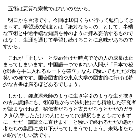
五術は悪質な宗教ではないのだから。
明日から台湾です。今回は10日くらい行って勉強してき
ま～す。学習派の態度とは「絶対なるもの」として、半端
な五術と中途半端な知識を神のように拝み妄信するもので
はなく、生涯を通じて学習し続けることに意味があるので
すから。
これが「正しい」と決め付けた時点でその人の成長は止
まってしまいます。中国語一つできない人間が「日本で秘
(伝)書を手に入れるルートを確立」なんて騒いでもただの物
笑いの種です。国会図書館や東京大学の図書館に行けば希
少な古書は腐るほどあるでしょう。
しかし、鍾進添老師のように生き字引のような生え抜き
の古典読解にも、術(原理からの法則性)にも精通した研究者
が読まなければ、秘伝書だろうと古典だろうとただのガラ
クタ(入手しただけの人にとって)で解釈もまともにできず
に、ただ「訓読文に直せます」と騒いで終わるただの愚か
者たちの集団に成り下がってしまうでしょう。未熟者たち
の恥ずかしい話です。