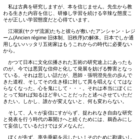
私は古典を研究しますが、本を信じません。先生から教
わる生きた内容を信じ、研修し学習を続ける辛辣な態度こ
そが正しい学習態度だと心得ています。
江湖派(ヤクザ流派)たちと彼らが敷いたアンシャン・レジ
ーム(Ancien régime 旧体制、旧秩序)の解体。日本でしか通
用しないハッタリ五術家はもうこれからの時代に必要ない
から。
かつて日本に文化伝播された五術の研究途上にあったも
のが、今では悪質な信仰と化して発展を妨げる弊害となっ
ている。それは悲しい話だが、恩師・張明澄先生の歩んで
きた道程、そしてその生き様に対して異を唱えなくてはな
らなくなった。心を鬼にして・・・。それは本当にぼくに
とって知れば知るほど辛いことだったと述べさせていただ
きたい。しかし、誰かが変えないと、何も変わらない。
そして、人々が妄信にすがらず、捉われなき自由な研究
と発表を行う時代の幕開けへと続くためには、鵜呑みにし
て妄信しているだけではダメなんだ。
ぼくが先ず、率先垂範を示したい！そのために勘違いし