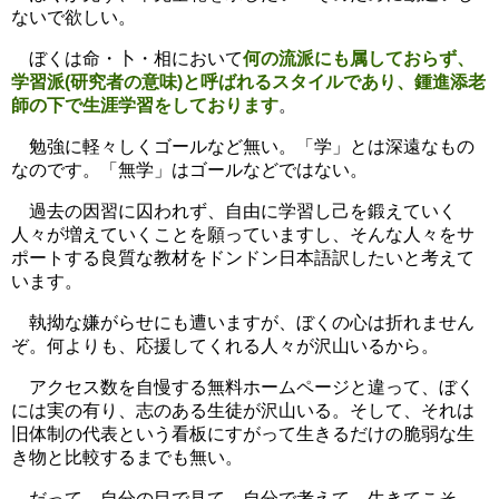
ないで欲しい。
ぼくは命・卜・相において
何の流派にも属しておらず、
学習派(研究者の意味)と呼ばれるスタイルであり、鍾進添老
師の下で生涯学習をしております
。
勉強に軽々しくゴールなど無い。「学」とは深遠なもの
なのです。「無学」はゴールなどではない。
過去の因習に囚われず、自由に学習し己を鍛えていく
人々が増えていくことを願っていますし、そんな人々をサ
ポートする良質な教材をドンドン日本語訳したいと考えて
います。
執拗な嫌がらせにも遭いますが、ぼくの心は折れません
ぞ。何よりも、応援してくれる人々が沢山いるから。
アクセス数を自慢する無料ホームページと違って、ぼく
には実の有り、志のある生徒が沢山いる。そして、それは
旧体制の代表という看板にすがって生きるだけの脆弱な生
き物と比較するまでも無い。
だって、自分の目で見て、自分で考えて、生きてこそ、