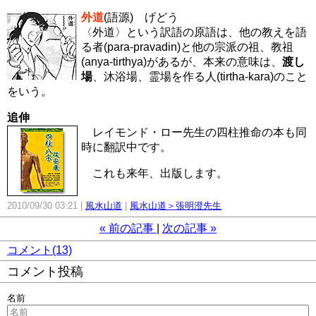
外道
(語源) げどう
〈外道〉という訳語の原語は、他の教えを語
る者(para-pravadin)と他の宗派の祖、教祖
(anya-tirthya)があるが、本来の意味は、
渡し
場
、沐浴場、霊場を作る人(tirtha-kara)のこと
をいう。
追伸
レイモンド・ロー先生の四柱推命の本も同
時に翻訳中です。
これも来年、出版します。
2010/09/30 03:21
風水山道
風水山道＞張明澄先生
«
前の記事
次の記事
»
コメント(13)
コメント投稿
名前