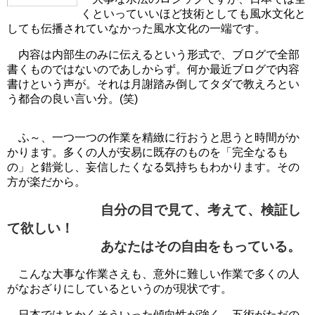
くといっていいほど技術としても風水文化と
しても伝播されていなかった風水文化の一端です。
内容は内部生のみに伝えるという形式で、ブログで全部
書くものではないのであしからず。何か最近ブログで内容
書けという声が。それは月謝踏み倒してタダで教えろとい
う都合の良い言い分。(笑)
ふ～、一つ一つの作業を精緻に行おうと思うと時間がか
かります。多くの人が安易に既存のものを「完全なるも
の」と錯覚し、妄信したくなる気持ちもわかります。その
方が楽だから。
自分の目で見て、考えて、検証し
て欲しい！
あなたはその自由をもっている。
こんな大事な作業さえも、意外に難しい作業で多くの人
がなおざりにしているというのが現状です。
日本ではとかくそういった傾向性が強く、五術がただの