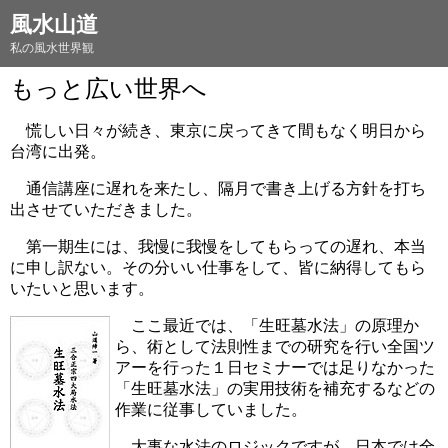
風水山道
私の風水世界観
もっと広い世界へ
慌しい日々が続き、東京に戻ってきて間もなく明日から
台湾に出発。
通信講座に遅れを来たし、隔月で書き上げる方針を打ち
出させていただきました。
第一期生には、我慢に我慢をしてもらっての遅れ、本当
に申し訳ない。その分いい仕事をして、皆に納得してもら
いたいと思います。
ここ最近では、「生旺墓水法」の原理か
ら、術として法則性までの研究を行い全国ツ
アーを行った１日セミナーでは足りなかった
「生旺墓水法」の実用技術を補充するなどの
作業に従事していました。
大事な水法のロジックですが、日本では全