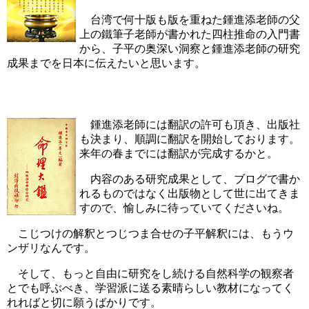
台湾で何十版も版を重ねた鍾進添老師の父
上の鐵筆子老師が書かれた四柱推命の入門書
から、子平の奥深い洞察と鍾進添老師の研究
成果までを日本に伝えたいと思います。
鍾進添老師には翻訳の許可も頂き、出版社
も決まり、順調に翻訳を開始しております。
来年の春までには翻訳が完成するかと。
内容のある研究成果として、ブログで書か
れるものではなく出版物として世に出てきま
すので、愉しみに待っていてくださいね。
こじつけの解釈とつじつま合せの子平解釈には、もうウ
ンザリなんです。
そして、もっと自由に研究をし続ける自然科学の観察者
とでも呼ぶべき、学習派に送る素晴らしい教材になってく
れればと切に願うばかりです。