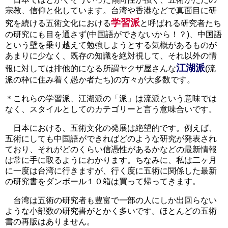
宗教、信仰と化しています。台湾や香港などで真面目に研
学習派
究を続ける五術文化における
と呼ばれる研究者たち
の研究にも目を通さず(中国語ができないから！？)、中国語
という壁を乗り越えて勉強しようとする気概があるものが
あまりに少なく、既存の知識を絶対視して、それ以外の情
江湖派
報に対しては排他的になる所謂ヤクザ屋さんな
(流
派の枠に住み着く愚か者たち)の方々が大多数です。
＊これらの学習派、江湖派の「派」は流派という意味では
なく、スタイルとしてのカテゴリーと言う意味合いです。
日本における、五術文化の発展は絶望的です。例えば、
五術にしても中国語ができればどのような研究が発表され
ており、それがどのくらい信憑性があるかなどの最新情報
は常に手に取るようにわかります。ちなみに、私は二ヶ月
に一度は台湾に行きますが、行く度に五術に関係した最新
の研究書をダンボール１０箱は買って帰ってきます。
台湾は五術の研究者も豊富で一部の人にしか出回らない
ような小部数の研究書がとかく多いです。ほとんどの五術
書の再版はありません。