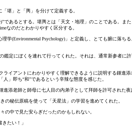
に「堪」と「輿」を分けて定義する。
pace)”であるとする。堪輿とは「天文・地理」のことである。ま
imeなのだとわかりやすく区分する。
vironmental Psychology)」と定義し、とても
鑑定にぼくを連れて行ってくれた。それは、通常新参者に許
ライアントにわかりやすく理解できるように説明する鍾進添
「人」即ち“和”であるという辛辣な態度を感じた。
進添老師と師母に七人目の内弟子として拜師を許可された夜
きの秘伝原稿を使って「天星法」の学習を進めてくれた。
々の中で見た安らぎだったのかもしれない。
書きたい！」