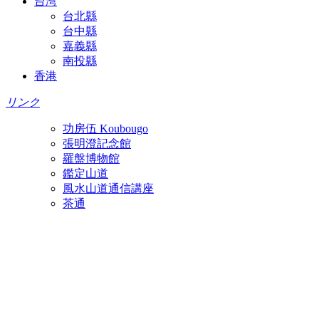
台湾
台北縣
台中縣
嘉義縣
南投縣
香港
リンク
功房伍 Koubougo
張明澄記念館
羅盤博物館
鑑定山道
風水山道通信講座
茶通