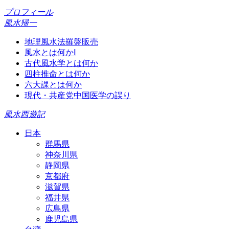
プロフィール
風水帰一
地理風水法羅盤販売
風水とは何かⅠ
古代風水学とは何か
四柱推命とは何か
六大課とは何か
現代・共産党中国医学の誤り
風水西遊記
日本
群馬県
神奈川県
静岡県
京都府
滋賀県
福井県
広島県
鹿児島県