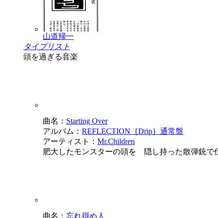
山道帰一
タイプリスト
頭を過ぎる音楽
曲名：
Starting Over
アルバム：
REFLECTION｛Drip｝通常盤
アーティスト：
Mr.Children
肥大したモンスターの頭を 隠し持った散弾銃で
曲名：
忘れ得ぬ人