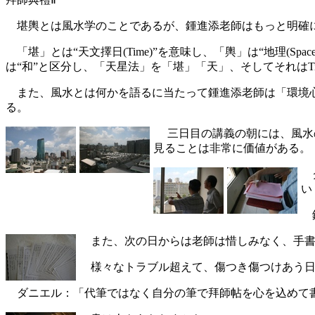
堪輿とは風水学のことであるが、鍾進添老師はもっと明確
「堪」とは“天文擇日(Time)”を意味し、「輿」は“地理(S
は“和”と区分し、「天星法」を「堪」「天」、そしてそれはT
また、風水とは何かを語るに当たって鍾進添老師は「環境心理学(En
る。
三日目の講義の朝には、風水の
見ることは非常に価値がある。
ク
い
鍾
また、次の日からは老師は惜しみなく、手書
様々なトラブル超えて、傷つき傷つけあう日
ダニエル：「代筆ではなく自分の筆で拜師帖を心を込めて