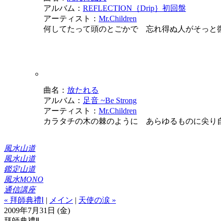
アルバム：
REFLECTION｛Drip｝初回盤
アーティスト：
Mr.Children
何してたって頭のとごかで 忘れ得ぬ人がそっと
曲名：
放たれる
アルバム：
足音 ~Be Strong
アーティスト：
Mr.Children
カラタチの木の棘のように あらゆるものに尖り
風水山道
風水山道
鑑定山道
風水MONO
通信講座
« 拜師典禮Ⅰ
|
メイン
|
天使の涙 »
2009年7月31日 (金)
拜師典禮Ⅱ