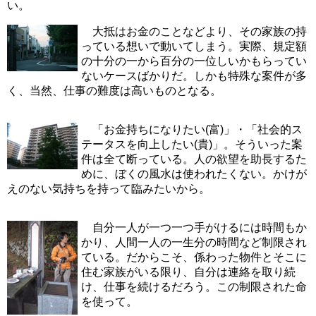
い。
大抵はお金のことなどより、その家族の持
っている想いで動いてしまう。実際、規定額
の十分の一から百分の一位しいかもらってい
ないケースばかりだ。しかも特殊な案件が多
く、当然、仕事の難度は高いものとなる。
「お金持ちになりたい(富)」・「社会的ス
テータスを向上したい(貴)」。そういった案
件は全て断っている。人の欲望を助長するた
めに、ぼくの風水は使われたくない。かけが
えのない気持ちを持って臨みたいから。
自分一人が一つ一つ手がけるには時間もか
かり、人間一人の一生分の時間など制限され
ている。だからこそ、係わった物件とそこに
住む家族がいる限り、自分は連絡を取り続
け、仕事を続けるだろう。この制限された命
を使って。