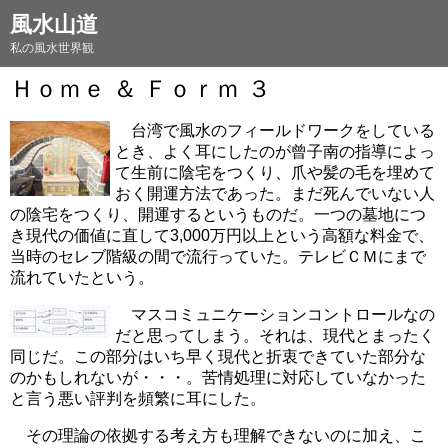
風水山道
私の風水世界観
Ｈｏｍｅ ＆ Ｆｏｒｍ ３
台湾で風水のフィールドワークをしている
とき、よく耳にしたのが曾子南の指導によっ
て生前に陰宅をつくり、爪や髪の毛を埋めて
おく開運方法であった。まだ死んでいない人
の陰宅をつくり、開運するというものだ。一つの墓地につ
き現代の価値に直して3,000万円以上という高額な料金で、
当時のセレブ階級の間で流行っていた。テレビＣＭにまで
流れていたという。
マスコミュニケーションコントロールなの
だと思ってしまう。それは、現代とまったく
同じだ。この部分はいち早く現代と折衷できていた部分な
のかもしれないが・・・。苦情処理に対応していなかった
と言う悪い評判を頻繁に耳にした。
その理論の依拠する考え方も理解できないのに加え、こ