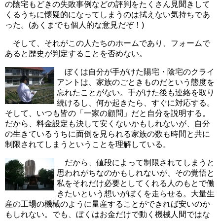
の陰宅もどきの失敗事例などの評判をたくさん見聞きして
くるうちに懐疑的になってしまうのは拭えない気持ちであ
った。(あくまでも個人的な意見だぞ！)
そして、それがこの人たちのホームであり、フォームで
あると歴史が判定することを否めない。
ぼくは自分が手がけた陽宅・陰宅のクライ
アントは、家族のごときものだという態度を
忘れたことがない。手がけた後も連絡を取り
続けるし、何か起きたら、すぐに対応する。
そして、いつも皆の「一家の顧問」だと自分を説明する。
だから、料金設定も決して安くないかもしれないが、自分
の生きているうちに面倒を見られる家族の数も時間と共に
制限されてしまうということを理解している。
だから、値段によって制限されてしまうと
思われがちなのかもしれないが、その覚悟と
私をそれだけ必要としてくれる人のもとで働
きたいという想いがぼくを走らせる。大量生
産の工場の機械のように量産することができれば安いのか
もしれない。でも、ぼくはお金だけで動く機械人間ではな