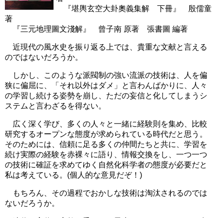
『堪輿玄空大卦奧義集解 下冊』 殷儒童
著
『三元地理圖文淺解』 曾子南 原著 張書圖 編著
近現代の風水史を振り返る上では、貴重な文献と言える
のではないだろうか。
しかし、このような派閥制の強い流派の技術は、人を偏
狭に偏屈に、「それ以外はダメ」と言わんばかりに、人々
の学習し続ける姿勢を崩し、ただの妄信と化してしまうシ
ステムと言わざるを得ない。
広く深く学び、多くの人々と一緒に経験則を集め、比較
研究するオープンな態度が求められている時代だと思う。
そのためには、信頼に足る多くの仲間たちと共に、学習を
続け実際の経験を赤裸々に語り、情報交換をし、一つ一つ
の技術に確証を求めてゆく自然化科学者の態度が必要だと
私は考えている。(個人的な意見だぞ！)
もちろん、その過程でおかしな技術は淘汰されるのでは
ないだろうか。