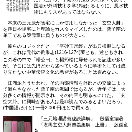
医者が外科技術を学び続けるように、風水技
術にもミスがあってはならない。
本来の三元派が陰宅にしか使用しなかった「玄空大卦」
を擇日や陽宅にと理論をカスタマイズしたのは、曾子南の
弟子である殷儒童に負うものが大きい。
彼らのロジックだと、『平砂玉尺經』が出典根拠になる
が、これは元代の劉秉忠(1216-1274)著とも、述ともされ、
この著の中で「楊公曰」と楊
筠
松に帰せられる記述が多い
が、そこには先ほどから述べているように学術としては成
り立たない中華伝統文化の悪習があることは否めない。
江湖派とうたわれ、その内部情報を外部との交流によっ
て漏らさなかった曾子南の派閥ではあるが、近年では、大
分多くの情報が開示され、その内容も明るみに出た。「玄
空大卦」に興味がある人は是非読んでみるとよいだろう。
(中国語だけど) 一冊2,000円ほどで買える。
『三元地理講義秘訣詳解』 殷儒童編著
『堪輿玄空大卦奧義集解 上冊』 殷儒童
著