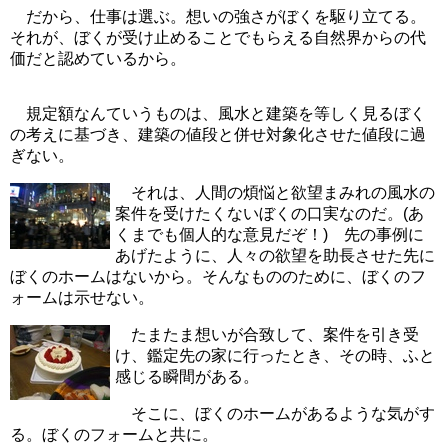
だから、仕事は選ぶ。想いの強さがぼくを駆り立てる。
それが、ぼくが受け止めることでもらえる自然界からの代
価だと認めているから。
規定額なんていうものは、風水と建築を等しく見るぼく
の考えに基づき、建築の値段と併せ対象化させた値段に過
ぎない。
それは、人間の煩悩と欲望まみれの風水の
案件を受けたくないぼくの口実なのだ。(あ
くまでも個人的な意見だぞ！) 先の事例に
あげたように、人々の欲望を助長させた先に
ぼくのホームはないから。そんなもののために、ぼくのフ
ォームは示せない。
たまたま想いが合致して、案件を引き受
け、鑑定先の家に行ったとき、その時、ふと
感じる瞬間がある。
そこに、ぼくのホームがあるような気がす
る。ぼくのフォームと共に。