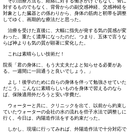
その治療方法も、経絡に対する働きかけでもなく、骨に
対するものでもなく、背骨からの副交感神経、交感神経を
対象とした臓器との係わりから、身体の筋肉と靭帯を調整
してゆく、画期的な療法だと思った。
治療を受けた直後に、大幅に指先が発する気の質感が変
わった。重たく濃厚になったのだ。つまり、五体で言うな
らば神よりも気の質が顕著に変化した。
これは素晴らしい技術だ！
院長「君の身体に、もう大丈夫だよと知らせる必要があ
る。一週間に一回通うと良いでしょう。」
よし！後学のために自らの身体を伴って勉強させていた
だこう。こんなに素晴らしいものを身体で習えるのなら
ば、保険適用外だろうと安い学費だ。
ウォーターと共に、クリニックを出て、以前から約束し
ていたウォーターの会社の水の流れを些子水法で調整しに
行く。今日は、内陽造作法をする約束だった。
しかし、現場に行ってみれば、外陽造作法で十分対応で