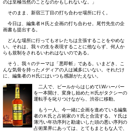
のは至極当然のことなのかもしれないな。」
そのまま、新宿三丁目の打ち合わせ場所に行く。
今日は、編集者Ｈ氏と企画の打ち合わせ。尾竹先生の企
画書も提出する。
どんな場所に行ってもオレたちは主張することをやめな
い。それは、我々の生を表現することに他ならず、何人か
らも規制をされるいわれはないのである。
そう、我々のテーマは「悪即斬」である。いまどき、こ
んな気骨を持ったメディアの人は滅多にいない。それだけ
に、編集者のＨ氏にはいつも感謝がたえない。
二人で、ビールからはじめてI.Wハーパー
を一本開け、変身し始めたＨ氏がタクシーの
運転手を叱りつけながら、渋谷に移動。
もう一人、今一緒に企画を進めている編集
者のＫ氏と占術家のＹ氏と合流する。Ｙ氏は
薄汚い年功序列と勘違いした頭の悪い序列の
占術業界にあっては、とてもまともな人で、