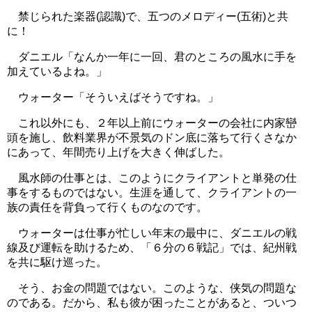
禁じられた楽器(認識)で、五つのメロディー(五術)と共
に！
ダニエル「なんか一年に一回、君のところの風水に手を
加えているよね。」
ウォーター「そういえばそうですね。」
これ以外にも、２年以上前にウォーターの会社に内家巒
頭を施し、飲料業界が不景気のドン底に落ちて行くさなか
にあって、年間売り上げを大きく伸ばした。
風水師の仕事とは、このようにクライアントと単発の仕
事をするものではない。生涯を通して、クライアントの一
族の責任を背負って行くものなのです。
ウォーターは仕事が忙しい年末の最中に、ダニエルの戦
線及び運転を助けるため、「６分の６戦記」では、紀州戦
を共に駆け巡った。
そう、お金の問題ではない。このような、侠気の問題な
のである。だから、私も彼が困ったことがあると、ついつ