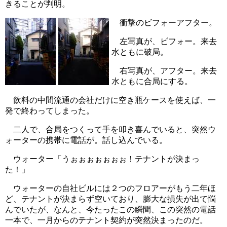
きることが判明。
衝撃のビフォーアフター。
左写真が、ビフォー。来去
水ともに破局。
右写真が、アフター。来去
水ともに合局にする。
飲料の中間流通の会社だけに空き瓶ケースを使えば、一
発で終わってしまった。
二人で、合局をつくって手を叩き喜んでいると、突然ウ
ォーターの携帯に電話が。話し込んでいる。
ウォーター「うぉぉぉぉぉぉぉ！テナントが決まっ
た！」
ウォーターの自社ビルには２つのフロアーがもう二年ほ
ど、テナントが決まらず空いており、膨大な損失が出て悩
んでいたが、なんと、今たったこの瞬間、この突然の電話
一本で、一月からのテナント契約が突然決まったのだ。