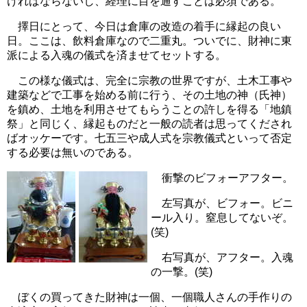
ければならないし、経理に目を通すことは必須である。
擇日にとって、今日は倉庫の改造の着手に縁起の良い
日。ここは、飲料倉庫なので二重丸。ついでに、財神に東
派による入魂の儀式を済ませてセットする。
この様な儀式は、完全に宗教の世界ですが、土木工事や
建築などで工事を始める前に行う、その土地の神（氏神）
を鎮め、土地を利用させてもらうことの許しを得る「地鎮
祭」と同じく、縁起ものだと一般の読者は思ってくだされ
ばオッケーです。七五三や成人式を宗教儀式といって否定
する必要は無いのである。
衝撃のビフォーアフター。
左写真が、ビフォー。ビニ
ール入り。窒息してないぞ。
(笑)
右写真が、アフター。入魂
の一撃。(笑)
ぼくの買ってきた財神は一個、一個職人さんの手作りの