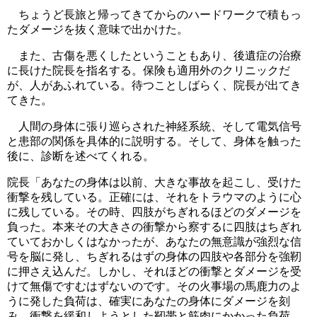
ちょうど長旅と帰ってきてからのハードワークで積もっ
たダメージを抜く意味で出かけた。
また、古傷を悪くしたということもあり、後遺症の治療
に長けた院長を指名する。保険も適用外のクリニックだ
が、人があふれている。待つことしばらく、院長が出てき
てきた。
人間の身体に張り巡らされた神経系統、そして電気信号
と患部の関係を具体的に説明する。そして、身体を触った
後に、診断を述べてくれる。
院長「あなたの身体は以前、大きな事故を起こし、受けた
衝撃を残している。正確には、それをトラウマのように心
に残している。その時、四肢がちぎれるほどのダメージを
負った。本来その大きさの衝撃から察するに四肢はちぎれ
ていておかしくはなかったが、あなたの無意識が強烈な信
号を脳に発し、ちぎれるはずの身体の四肢や各部分を強靭
に押さえ込んだ。しかし、それほどの衝撃とダメージを受
けて無傷ですむはずないのです。その火事場の馬鹿力のよ
うに発した負荷は、確実にあなたの身体にダメージを刻
み、衝撃を緩和しようとした靭帯と筋肉にかかった負荷