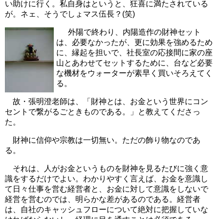
い助けに行く。私自身はというと、狂喜に満たされている
が。ネェ、そうでしょマス伍長？(笑)
外陽で終わり、内陽造作の財神セット
は、必要なかったが、更に効果を強めるため
に、縁起を担いで、社長室の応接間に家の座
山とあわせてセットするために、台など必要
な機材をウォーターが素早く買いそろえてく
る。
故・張明澄老師は、「財神とは、お金という世界にコン
セントで繋がるごときものである。」と教えてくださっ
た。
財神に信仰や宗教は一切無い。ただの飾り物なのであ
る。
それは、人がお金というものを財神を見るたびに強く意
識をするだけでよい。わかりやすく言えば、お金を意識し
て日々仕事を営む経営者と、お金に対して意識をしないで
経営を営むのでは、明らかな差があるのである。経営者
は、自社のキャッシュフローについて絶対に把握していな