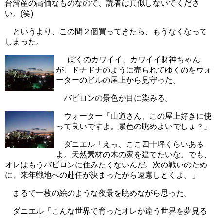
台湾産の高価なものなので、読者は真似しないでくださ
い。(笑)
というより、この間２個買ってきたら、もうなくなって
しまった。
ぼくのカワイイ、カワイイ財神ちゃん
が、ドナドナのように売られてゆくのをウォ
ーターのビルの屋上から見守った。
バビロンの景色が目に染みる。
ウォーター「山道さん、この屋上好きに使
って良いですよ。景色の眺めよいでしょ？」
ダニエル「えっ、ここ四十坪くらいある
よ。天然素材の木の家を建てたいな。でも、
オレはもうバビロンに住みたくないんだ。次の戦いのため
に、来年戦地への赴任が決まったから遠慮しとくよ。」
まるで一枚の絵のような夜景を眺めながら思った。
ダニエル「こんな世界で育ったオレが違う世界を夢見る