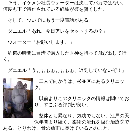
そう、イケメン社長ウォーターは決してバカではない。
何度も下で待たされている経験が彼を賢くした。
そして、ついでにもう一度電話がある。
ダニエル「あれ、今日アレをセットするの？」
ウォーター「お願いします。」
約束の時間に台湾で購入した財神を持って飛び出して行
く。
ダニエル「うぉぉぉぉぉぉぉぉ、遅刻していないぞ！」
二人で向かうは、杉並区にあるクリニッ
ク。
以前よりこのクリニックの情報は聞いてお
り、すこぶる評判が良い。
整体とも異なり、気功でもない。江戸の天
保年間より続く、柔術の流れを汲む治療院で
ある。とりわけ、骨の矯正に長けているとのこと。