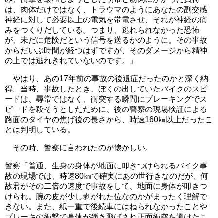
は、肉体だけではなく、トラウマのようにあなたの副交感
神経に対して必要以上の電気を帯電させ、それが神経の痛
みをつくりだしている。つまり、逃れられなかった恐怖
が、未だに危険だという信号を送るかのように。その事故
からだいぶ時間が経つはずですが、そのダメージから精神
の上では逃れきれていないのです。」
やはり、あの17年前の事故の後遺症だったのかと深く納
得。当時、事故したとき、ぼくの出していたバイクのスピ
ードは、尋常ではなく、衝突する瞬間にブレーキングでス
ピードを殺そうとしたために、後の警察の現場検証による
路面のタイヤの焦げ後の長さから、時速160㎞以上だったこ
とは判明している。
その時、警察に言われたのが懐かしい。
警察「普通、生身の身体が地面に叩きつけられるバイク事
故の現場では、時速80㎞で確実にあの世行きなのだが、何
故君がその二倍の速度で事故をして、地面に身体が叩きつ
けられ。腕の皮が少し剥がれた位なのかがまったく理解で
きない。また、紙一重で後続車にはねられなかったことや
ブレーキの衝撃で身体が弾き飛ばされ正面衝突を避けたこ