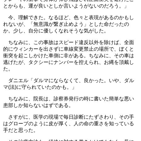
とからも、運が良いとしか言いようがないのだろう。」
今、理解できた。なるほど、色々と表現があるのかもし
れないが、「無意識が繋ぎ止めよう」とした命だったの
か。少し、自分に優しくなれそうな気がした。
ちなみに、この事故はスピード違反以外を除けば、全面
的にウィンカーを出さずに車線変更禁止の場所で、ぼくと
衝突を起こしかけた車側に非がある。ちなみに、その車は
逃げたが、タクシーにナンバーを控えられ、お縄を頂戴し
た。
ダニエル「ダルマにならなくて、良かった。いや、ダル
マ(法)に守られていたのかも。」
ちなみに、院長は、診察券発行の時に書いた簡単な悪い
患部しか知らないはずである。
さすがに、医学の現場で毎日診断にたずさわり、その手
はグローブのように皮が厚く、人の命の重さを知っている
手だと思った。