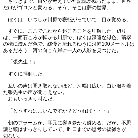
さっきまで、自分が考えていた記憶が残ったまま、世界
だけがゴロンと変わる。そう、そこは夢の世界。
ぼくは、いつしか川原で寝転がっていて、目が覚める。
すぐに、ここでこれから起こることを理解した。辺り
は、一面石ころが転がる川原で、ぼくは深遠な緑色、翡翠
の様に澄んだ色で、緩慢と流れるゆうに河幅100メートルは
あるだろう、河の向こう岸に一人の人影を見つけた。
「張先生！」
すぐに拝師した。
互いの声は聞き取れないほど、河幅は広い。白い服を着
た張先生の声が聞こえない。
おもいっきり叫んだ。
「どうすればよいんですか？どうれば・・・」
朝のアラームが、耳元に響き夢から醒める。だが、不思
議と頭はすっきりしていて、昨日までの思考の複雑さが一
切ない。