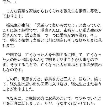
てた。」
こんな言葉を家族からおくられる張先生を素直に尊敬し
ております。
張先生が生前、「兄弟って良いものだよ」と言っていた
ことに深く納得です。明彦さんは、素晴らしい張先生のお
兄さんです。語る言葉一つ一つに愛情が満ち溢れ、そし
て、明るく振舞う言葉とは別に物寂しそうな顔をたまに見
せます。
中国では、亡くなった人を弔問するに際して、亡くなっ
た人の思い出話をみんなで明るく話すことが大事なので
す。そうすることで、亡くなった人が喜ぶとするのが慣わ
しなのです。
この日、明彦さんと、春男さんと三人で、語らい、笑っ
て、張先生の思い出の回廊に入り込み、張先生とまた会う
ことが出来ました。
ちなみに、ご家族の方にお墓のことで、ウソをついたこ
とを正直に話しました。ただ、うなずくばかりでした。