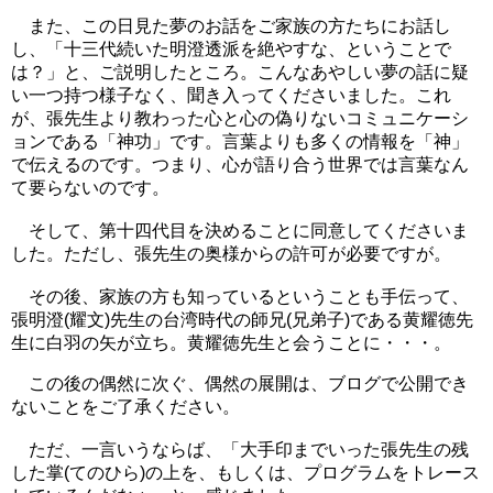
また、この日見た夢のお話をご家族の方たちにお話し
し、「十三代続いた明澄透派を絶やすな、ということで
は？」と、ご説明したところ。こんなあやしい夢の話に疑
い一つ持つ様子なく、聞き入ってくださいました。これ
が、張先生より教わった心と心の偽りないコミュニケーシ
ョンである「神功」です。言葉よりも多くの情報を「神」
で伝えるのです。つまり、心が語り合う世界では言葉なん
て要らないのです。
そして、第十四代目を決めることに同意してくださいま
した。ただし、張先生の奥様からの許可が必要ですが。
その後、家族の方も知っているということも手伝って、
張明澄(耀文)先生の台湾時代の師兄(兄弟子)である黄耀徳先
生に白羽の矢が立ち。黄耀徳先生と会うことに・・・。
この後の偶然に次ぐ、偶然の展開は、ブログで公開でき
ないことをご了承ください。
ただ、一言いうならば、「大手印までいった張先生の残
した掌(てのひら)の上を、もしくは、プログラムをトレース