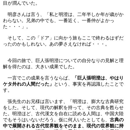
目が潤んでいた。
明彦さんは言う、「私と明澄は、二年半しか年が歳がか
わらない。兄弟の中でも、一番近く、一番仲がよかっ
た・・・」。
そして、この「ドア」に向かう旅もここで終わるはずだ
ったのかもしれない。あの夢さえなければ・・・。
今回の旅で、巨人張明澄についての自分なりの見解と理
解を得たのは、大きい成果でした。
一言でこの成果を言うならば、
「巨人張明澄は、やはり
ケタ外れの人間だった」
という、事実を再認識したことで
す。
張先生のお兄様は言います、「明澄は、膨大な古典研究
をした。そして、現代の解釈を持って、その古典を甦らせ
た。明澄ほど、古代漢文を自在に読める人間は、中国大陸
でもそうはいないだろう。仮に何人いたとしても、
古典の
中で展開される古代世界観をそのまま、現代の世界観に持