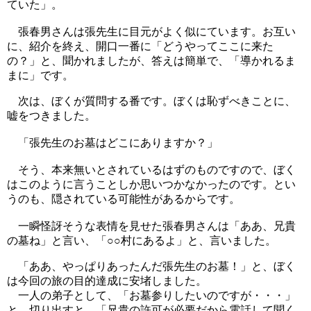
ていた」。
張春男さんは張先生に目元がよく似にています。お互い
に、紹介を終え、開口一番に「どうやってここに来た
の？」と、聞かれましたが、答えは簡単で、「導かれるま
まに」です。
次は、ぼくが質問する番です。ぼくは恥ずべきことに、
嘘をつきました。
「張先生のお墓はどこにありますか？」
そう、本来無いとされているはずのものですので、ぼく
はこのように言うことしか思いつかなかったのです。とい
うのも、隠されている可能性があるからです。
一瞬怪訝そうな表情を見せた張春男さんは「ああ、兄貴
の墓ね」と言い、「○○村にあるよ」と、言いました。
「ああ、やっぱりあったんだ張先生のお墓！」と、ぼく
は今回の旅の目的達成に安堵しました。
一人の弟子として、「お墓参りしたいのですが・・・」
と、切り出すと、「兄貴の許可が必要だから電話して聞く