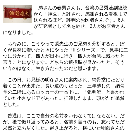
弟さんの春男さんも、台湾の呂秀蓮副総統
から「神医」と評され、感謝される看板まで
送られるほど、評判のお医者さんです。6人
が研究者として名を馳せ、2人がお医者さん
になりました。
ちなみに、こうやって張先生のご兄弟を分析すると、ぼ
くが員林に着いたときにやった「If シリーズ」で、見事に二
つに分かれて、四人が日本に行き、四人が台湾に残ったと
言うことになります。どちらの選択肢が良かったと、そう
いうのはなく、生き方だったのだと思います。
この日、お兄様の明彦さんに案内され、納骨堂にたどり
着くことが出来た。長い道のりだった。三年越しの。納骨
堂の二階にあるロッカーの一番下に、「張明澄」と書かれ
ていた小さなドアがあった。拝師したまま、頭がただ呆然
とした。
普通は、ここで自分の名前をいわなくてはならない。だ
が、後で振り返ってみると、名前を言うのも、忘れてただ
呆然と立ち尽くした。起き上がると、横にいた明彦さんの