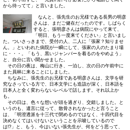
から待ってて」と言いました。
なんと、張先生のお兄様である長男の明彦
さんは、まだご健在だったのです。しばらく
すると、張明彦さんは病院にやって来て、
「明日、もう一度来てください」と言いまし
た。ついさっきまで、受付の人、二人に「張家？知りませ
ん。」といわれた病院が一瞬にして、張家の人のたまり場
に・・・。「もう、黒いジャンバーを着るのをやめよう」
と、自分に言い聞かせました。
その日の夜は、梅山に行き、一泊し、次の日の午前中に
また員林に来ることにしました。
ちなみに、張先生のお兄様である明彦さんは、文学を研
究なさっている方で、日本文学にも造詣が深く、日本語を
日本人と全く変わらないレベルで話します。それ以上か
も。
その日は、色々な想いが頭を過ぎり、交錯しました。と
いうのも、遺言に従って、散骨されなかったと言うこと
は、「明澄透派を十三代で閉めるのではなく、十四代目を
決めなくてはいけないということを示唆しているので
は!?」と、もう、今はいない張先生が、何をどう思って、