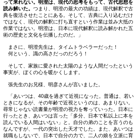
って来れない。明澄は、現代の思考をもって、古代思想を
読み解いた。
つまり、明澄の最大の功績は、現代解釈で古
典を復活させたことにある。そして、古典に入り込むだけ
ではなく、現代の解釈に打ち直すという作業は並み大抵の
作業ではない。明澄は、日本に現代解釈に読み解かれた五
術の歴史と文化を伝播したのだ。」
まさに、明澄先生は、タイムトラベラーだった！
何という、識の高さだっのだろう！
そして、家族に愛された太陽のような人間だったという
事実が、ぼくの心を暖かくします。
張先生のお兄様、明彦さんが言いました。
「あいつは、40歳を過ぎて近視になった。普通は、若い
ときになるが、その年齢で近視というのは、あまりない。
尋常じゃない読書量が明澄の視力を奪っていった。日本に
行ったとき、あいつは言った「多分、日本で私以上に本を
読んでいる人間はいない」と。自分の弟のことを言うのも
なんですが、一代の突出した天才でした。また、あいつは
就職もしないで、日本で自分の力で、二人の娘を立派に育