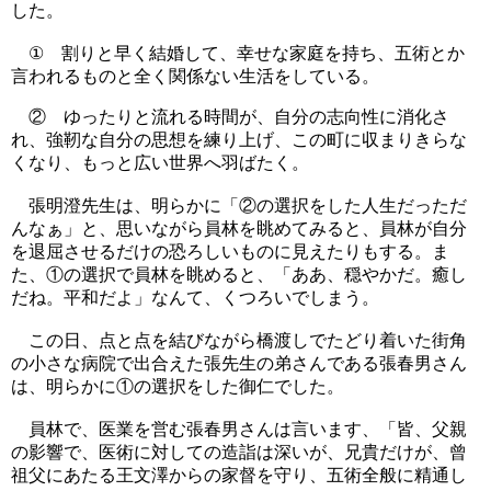
した。
① 割りと早く結婚して、幸せな家庭を持ち、五術とか
言われるものと全く関係ない生活をしている。
② ゆったりと流れる時間が、自分の志向性に消化さ
れ、強靭な自分の思想を練り上げ、この町に収まりきらな
くなり、もっと広い世界へ羽ばたく。
張明澄先生は、明らかに「②の選択をした人生だっただ
んなぁ」と、思いながら員林を眺めてみると、員林が自分
を退屈させるだけの恐ろしいものに見えたりもする。ま
た、①の選択で員林を眺めると、「ああ、穏やかだ。癒し
だね。平和だよ」なんて、くつろいでしまう。
この日、点と点を結びながら橋渡しでたどり着いた街角
の小さな病院で出合えた張先生の弟さんである張春男さん
は、明らかに①の選択をした御仁でした。
員林で、医業を営む張春男さんは言います、「皆、父親
の影響で、医術に対しての造詣は深いが、兄貴だけが、曾
祖父にあたる王文澤からの家督を守り、五術全般に精通し