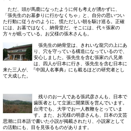
ただ、頭が馬鹿になったように何も考えが湧かずに、
「張先生のお墓参りに行かなくちゃ」と、自分の思いつい
た行動に従うかのように、慌ただしい朝を駆け巡る。正確
には、お墓ではなく、納骨堂だ。そこには、代々張家の
方々が眠っている。お父様の張木さんも。
張先生の納骨堂は、きれいな龍穴の上にあ
り、穴を守っている構造になっているので、
安心しました。張先生を含む張家の八兄弟
は、四人が日本に行き、張先生を含む日本に
来た三人が、『中国人名事典』にも載るほどの研究者とし
て大成した。
残りのお一人である張武彦さんも、日本で
歯医者として立派に開業医を営んでいます。
台湾でも、大学でお一人教鞭をとっていま
す。また、お兄様の明彦さんも、日本の文芸
思潮に日本語で書いた小説が掲載されたり、小説家として
の活動にも、目を見張るものがあります。