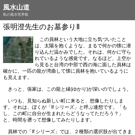
風水山道
私の風水世界観
張明澄先生のお墓参りⅡ
この員林という大地に立ち気づいたこと
は、太陽を抱くような、まるで何かの懐に潜
り込んだ温かみでした。それは、何かに守ら
れているような感覚です。なるほど、上空か
ら見ると台湾の中部で西の海に面した員林は
確かに、一匹の龍が湾曲して懐に員林を抱いているように
も見えます。
きっと、張家は、この龍と縁(ゆかり)が深いのでしょう。
いつも、見知らぬ新しい町に来ると、想像したりしま
す。それは、ぼくが「If シリーズ」と呼ぶ連想です。「も
し、この町に自分が生まれたらどうなってただろう？」
と、時間を遡って想像してみたりします。
員林での「If シリーズ」では、２種類の選択肢が出てきま