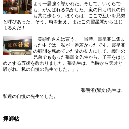
より一層強く導かれた。そして、いくらで
も、がんばれる気がした。嵐の日も晴れの日
も共に歩もう。ぼくらは、ここで互いを兄弟
と呼びあった。そう、時を超え、またこの靈星閣からはじ
まるんだ！
黄顕釣さんは言う。「当時、靈星閣に集ま
った中では、私が一番若かったです。靈星閣
の顧問を務めていた父の友人にして、義理の
兄弟でもあった張耀文先生から、子平をはじ
めとする五術を教わりました。張先生は、当時から天才と
騒がれ、私の自慢の先生でした。」。
張明澄(耀文)先生は、
私達の自慢の先生でした。
拝師帖