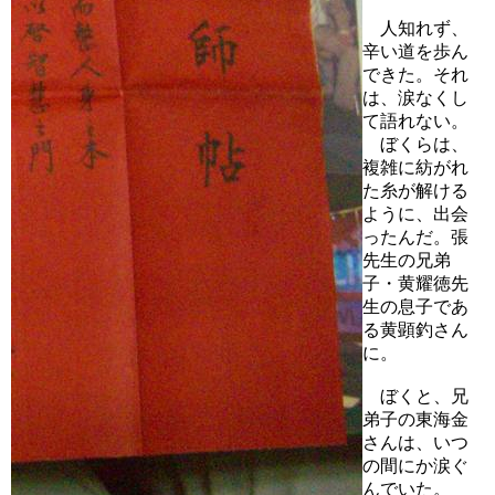
人知れず、
辛い道を歩ん
できた。それ
は、涙なくし
て語れない。
ぼくらは、
複雑に紡がれ
た糸が解ける
ように、出会
ったんだ。張
先生の兄弟
子・黄耀徳先
生の息子であ
る黄顕釣さん
に。
ぼくと、兄
弟子の東海金
さんは、いつ
の間にか涙ぐ
んでいた。