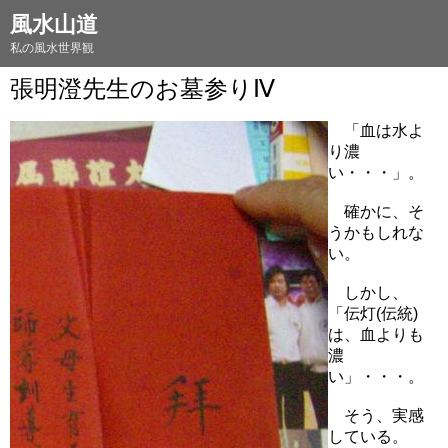
風水山道
私の風水世界観
張明澄先生のお墓参りⅣ
「血は水よ
り濃
い・・・」。
確かに、そ
うかもしれな
い。
しかし、
「伝灯(伝統)
は、血よりも
濃
い」・・・。
そう、実感
している。