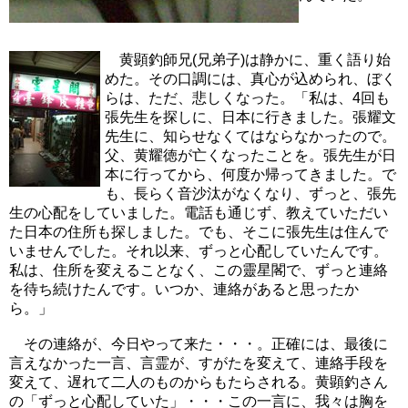
黄顕釣師兄(兄弟子)は静かに、重く語り始
めた。その口調には、真心が込められ、ぼく
らは、ただ、悲しくなった。「私は、4回も
張先生を探しに、日本に行きました。張耀文
先生に、知らせなくてはならなかったので。
父、黄耀徳が亡くなったことを。張先生が日
本に行ってから、何度か帰ってきました。で
も、長らく音沙汰がなくなり、ずっと、張先
生の心配をしていました。電話も通じず、教えていただい
た日本の住所も探しました。でも、そこに張先生は住んで
いませんでした。それ以来、ずっと心配していたんです。
私は、住所を変えることなく、この靈星閣で、ずっと連絡
を待ち続けたんです。いつか、連絡があると思ったか
ら。」
その連絡が、今日やって来た・・・。正確には、最後に
言えなかった一言、言霊が、すがたを変えて、連絡手段を
変えて、遅れて二人のものからもたらされる。黄顕釣さん
の「ずっと心配していた」・・・この一言に、我々は胸を