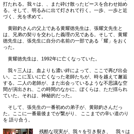
打たれる。我々は、、また砕け散ったピースを合わせ始め
る。そして、明るみに出て灯されて行く。一歩、一歩と近
づく、光を求めて。
黄顕釣さんの父上である黄耀徳先生は、張耀文先生と
は、兄弟の契りを交わした義理の兄である。そして、黄耀
徳先生は、張先生に自分の名前の一部である「耀」をおく
った。
黄耀徳先生は、1992年に亡くなっていた。
我々三人は、血よりも濃い絆によって、ここで再び出会
い。ここに互いに亡くなった老師たちが、時を越えて邂逅
する。二人の老師が、また出会っているような不思議な空
間が演出され、この時間のなかに、ぼくらは、ただ揺られ
ていた。それは、神秘的だった。
そして、張先生の一番初めの弟子が、黄顕釣さんだっ
た。ここに一番最後までが繋がり、 ここまでの辛い道のり
を 語り合う。
残酷な現実が、我々を引き裂き、 我々は