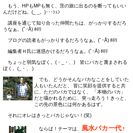
もう、HPもMPも無く、茨の旅に出るのを断ってもいい
んだけどね。(_ _。)･･･ｼｭﾝ
講座を通じて知り合った仲間たちは、がっかりするだろ
うなぁ。(ﾟｰÅ) ﾎﾛﾘ
ブログの読者もがっかりするだろうなぁ。(ﾟｰÅ) ﾎﾛﾘ
編集者Ｈ氏に迷惑かけるだろうなぁ。(ﾟｰÅ) ﾎﾛﾘ
ちょっと弱気なぼく。(・_・、) 皆にバカと蔑まされる
ぼく。(_・、 )
でも、どうかそんなバカなことをしていた
人もいたんだと、 皆に笑顔を提供すると共
に、ただのバカではなく、 「本物のバカ」
だと囁かれるために、突っ走ろう！きっと、
この先の景色には何かあるはず。
それにオレはきっとバカじゃない！(笑)
風水バカ一代
ならば！テーマは、
！