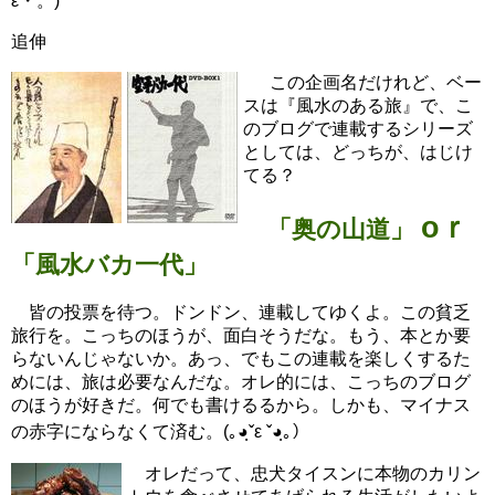
ε・。)
追伸
この企画名だけれど、ベー
スは『風水のある旅』で、こ
のブログで連載するシリーズ
としては、どっちが、はじけ
てる？
oｒ
「奥の山道」
「風水バカ一代」
皆の投票を待つ。ドンドン、連載してゆくよ。この貧乏
旅行を。こっちのほうが、面白そうだな。もう、本とか要
らないんじゃないか。あっ、でもこの連載を楽しくするた
めには、旅は必要なんだな。オレ的には、こっちのブログ
のほうが好きだ。何でも書けるるから。しかも、マイナス
の赤字にならなくて済む。(｡◕ฺˇε ˇ◕ฺ｡）
オレだって、忠犬タイスンに本物のカリン