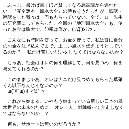
ふ～む、書けば書くほど貧しくなる悪循環から逃れた
い。『完全定本 風水大全』の時もそうだったが、監訳・
翻訳をした我々は一円ももらっていない。全て、ロー先生
の研究費にしてもらった。今回の『地理風水大全』も、使
ったお金は膨大で、印税は僅か。( ﾉД`)ｼｸｼｸ…
こんなにも時間を使って、お金を使って、私は皆に自分
のお金を注ぎ込んでまで、正しい風水を伝えようとしてい
るのか？ 私だけ苦しい思いをしなくてはならないのか？
じゃあ、社会はオレの何を理解して、何を見つめ、何を
与えてくれるのか？
このままじゃあ、オレはナニだけ見つめてもらった草薙
くん以下なんじゃないのか？
щ(ﾟﾛﾟщ) ｵｰﾏｲｶﾞｰｯ!!
これから始まる、いやもう始まっている新しい日本の風
水世界の未来のために 、オレ一人、戦陣斬って奔走しなく
てはならないのか！？
何も、サポートは無いのだろうか？