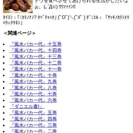
トウを食べさせてあげられる生活がしたいよ
ぉ。(｡´Д⊂) ｳﾜｧｧｧﾝ!!
ﾀｲｽﾝ：｢ﾆｾﾓﾉﾅﾉ? ﾀﾍﾞﾁｬｯﾀ｣ (ﾟOﾟ)＼(ﾟﾛﾟ ) ﾀﾞﾆｴﾙ：「ｻｯｷﾉｶﾘﾝﾄｳ
ﾊｳ○ﾁﾔﾈﾝ」
＜関連ページ＞
『風水バカ一代』十五巻
『風水バカ一代』十四巻
『風水バカ一代』十三巻
『風水バカ一代』十二巻
『風水バカ一代』十一巻
『風水バカ一代』十巻
『風水バカ一代』九巻
『風水バカ一代』八巻
『風水バカ一代』七巻
『風水バカ一代』六巻
『ダニエル書Ⅰ』
『風水バカ一代』五巻
『風水バカ一代』四巻
『風水バカ一代』三巻
『風水バカ一代』二巻