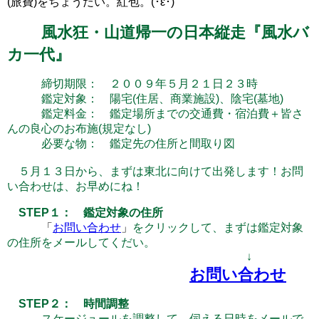
(旅費)をちょうだい。紅包。(･ε･)
風水狂・山道帰一の日本縦走『風水バ
カ一代』
締切期限： ２００９年５月２１日２３時
鑑定対象： 陽宅(住居、商業施設)、陰宅(墓地)
鑑定料金： 鑑定場所までの交通費・宿泊費＋皆さ
んの良心のお布施(規定なし)
必要な物： 鑑定先の住所と間取り図
５月１３日から、まずは東北に向けて出発します！お問
い合わせは、お早めにね！
STEP１： 鑑定対象の住所
「
お問い合わせ
」
をクリックして、まずは鑑定対象
の住所をメールしてくだい。
↓
お問い合わせ
STEP２： 時間調整
スケージュールを調整して、伺える日時をメールで