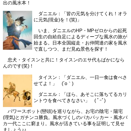
出の風水本！
ダニエル：「皆の元気を分けてくれ！オラ
に元気(現金)を！(笑)」
いま、ダニエルのHP・MPゼロからの起死
回生の自給自足によるディープな風水の旅が
始まる。日本全国縦走・お仲間達の家を風水
で直しつつ、まだ見ぬ景色を探す！
忠犬・タイスンと共に！タイスンのエサ代もばかになら
んのです(笑)！
タイスン：「ダニエル、一日一食は食べさ
せてよ！」 (´o｀)
ダニエル：「ほら、あそこに落ちてるカリ
ントウを食べてきなさい」 ( ﾟｰﾟ)
パワースポット(巒頭)を巡りながら、お宅の陰宅・陽宅
(理気)とガチンコ勝負。風水づくしのパカパッカー・風水バ
カ一代ここに窮まり。風水が活きている事を証明して見せ
ましょう♪♪