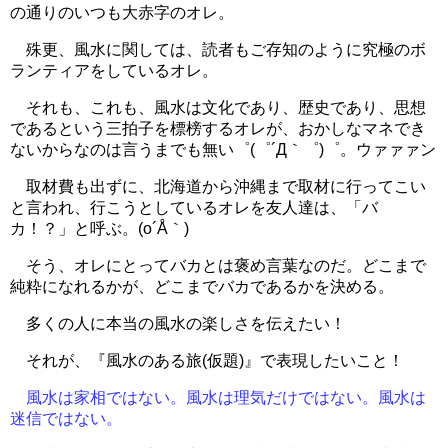
の通りのいつも大赤字のオレ。
殊更、風水に関しては、読者もご存知のように究極のボ
ランティアをしているオレ。
それも、これも、風水は文化であり、歴史であり、思想
であるという三拍子を標榜するオレが、おかしなマネでき
ないからなのは言うまでも無い゜(゜´Д｀゜)゜。ウァァァン
取材費も出ずに、北海道から沖縄まで取材に行ってこい
と言われ、行こうとしているオレを友人達は、「バ
カ！？」と呼ぶ。(o´Å｀)
そう、オレにとってバカとは褒め言葉なのだ。どこまで
純粋になれるかが、どこまでバカであるかを決める。
多くの人に本当の風水の楽しさを伝えたい！
それが、『風水のある旅(仮題)』で表現したいこと！
風水は家相ではない。風水は理気だけではない。風水は
迷信ではない。