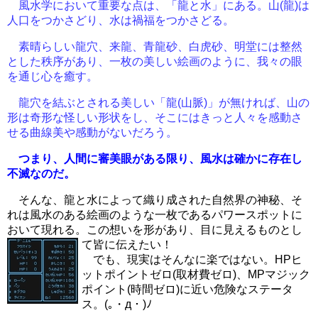
風水学において重要な点は、「龍と水」にある。山(龍)は
人口をつかさどり、水は禍福をつかさどる。
素晴らしい龍穴、来龍、青龍砂、白虎砂、明堂には整然
とした秩序があり、一枚の美しい絵画のように、我々の眼
を通じ心を癒す。
龍穴を結ぶとされる美しい「龍(山脈)」が無ければ、山の
形は奇形な怪しい形状をし、そこにはきっと人々を感動さ
せる曲線美や感動がないだろう。
つまり、人間に審美眼がある限り、風水は確かに存在し
不滅なのだ。
そんな、龍と水によって織り成された自然界の神秘、そ
れは風水のある絵画のような一枚であるパワースポットに
おいて現れる。この想いを形があり、目に見えるものとし
て皆に伝えたい！
でも、現実はそんなに楽ではない。HPヒ
ットポイントゼロ(取材費ゼロ)、MPマジック
ポイント(時間ゼロ)に近い危険なステータ
ス。(｡・д・)ﾉ