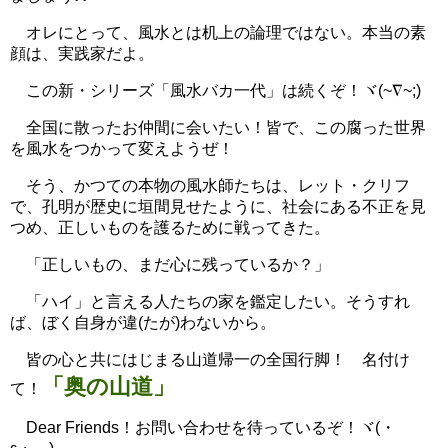
オレにとって、風水とは机上の論理ではない。本当の素
顔は、実践家だよ。
この新・シリーズ「風水バカ一代」は続くぞ！ヾ(~∇~;)
全国に散ったお仲間に会いたい！皆で、この腐った世界
を風水をつかって変えようぜ！
そう、かつての本物の風水師たちは、レット・クリフ
で、孔明が歴史に垣間見せたように、社会にある不正を見
つめ、正しいものを護るために戦ってきた。
「正しいもの、まだ心に残っているか？」
「ハイ」と言える人たちの家を鑑定したい。そうすれ
ば、ぼく自身が違(たが)わないから。
皆の心と共にはじまる山道帰一の全国行脚！ 名付け
「奥の山道」
て！
Dear Friends！お問い合わせを待っているぞ！ヾ(・