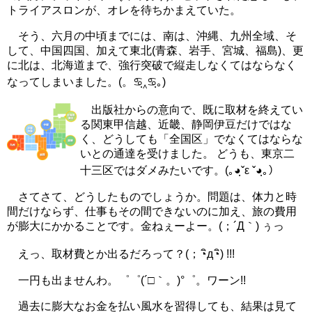
トライアスロンが、オレを待ちかまえていた。
そう、六月の中頃までには、南は、沖縄、九州全域、そ
して、中国四国、加えて東北(青森、岩手、宮城、福島)、更
に北は、北海道まで、強行突破で縦走しなくてはならなく
なってしまいました。(。♋ฺ‸♋ฺ｡)
出版社からの意向で、既に取材を終えてい
る関東甲信越、近畿、静岡伊豆だけではな
く、どうしても「全国区」でなくてはならな
いとの通達を受けました。 どうも、東京二
十三区ではダメみたいです。(｡◕ฺˇε ˇ◕ฺ｡）
さてさて、どうしたものでしょうか。問題は、体力と時
間だけならず、仕事もその間できないのに加え、旅の費用
が膨大にかかることです。金ねぇーよー。(；´Д｀) ぅっ
えっ、取材費とか出るだろって？(；◔ิд◔ิ) !!!
一円も出ませんわ。゜゜(´□｀。)°゜。ワーン!!
過去に膨大なお金を払い風水を習得しても、結果は見て