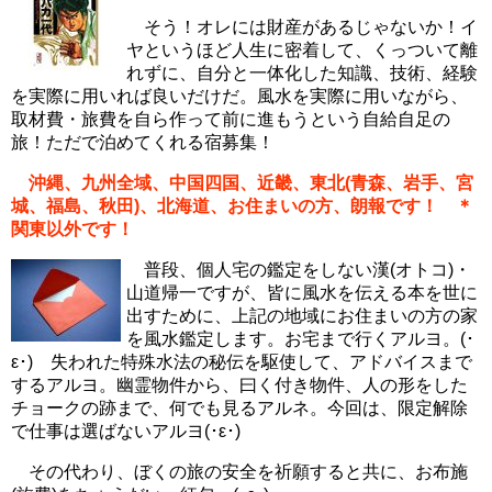
そう！オレには財産があるじゃないか！イ
ヤというほど人生に密着して、くっついて離
れずに、自分と一体化した知識、技術、経験
を実際に用いれば良いだけだ。風水を実際に用いながら、
取材費・旅費を自ら作って前に進もうという自給自足の
旅！ただで泊めてくれる宿募集！
沖縄、九州全域、中国四国、近畿、東北(青森、岩手、宮
城、福島、秋田)、北海道、お住まいの方、朗報です！
＊
関東以外です！
普段、個人宅の鑑定をしない漢(オトコ)・
山道帰一ですが、皆に風水を伝える本を世に
出すために、上記の地域にお住まいの方の家
を風水鑑定します。お宅まで行くアルヨ。(･
ε･) 失われた特殊水法の秘伝を駆使して、アドバイスまで
するアルヨ。幽霊物件から、曰く付き物件、人の形をした
チョークの跡まで、何でも見るアルネ。今回は、限定解除
で仕事は選ばないアルヨ(･ε･)
その代わり、ぼくの旅の安全を祈願すると共に、お布施