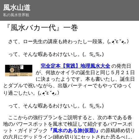
風水山道
私の風水世界観
『風水バカ一代』一巻
さて、ロー先生の講座も終わったし一段落。(｡◕ฺˇε ˇ◕ฺ｡）
って、そんな暇あるわけないし。(。♋ฺ‸♋ฺ｡)
完全定本【実践】地理風水大全
の発売日
が、何故かオイラの誕生日と同じ５月２１日
に決まったようです。本も書いたし、誕生日
とダブルで祝いながら、出版パーティーでもやってゆっく
り過ごしたい。(｡◕ฺˇε ˇ◕ฺ｡）
って、そんな暇あるわけないし。(。♋ฺ‸♋ฺ｡)
ここからの強行プランをご説明すると、次の本である各
地のパワースポットを風水で検証して紹介するパワースポ
ット・ガイドブック
『風水のある旅(仮題)』
の
原稿締め切り
の六月にデッドライン(締め切り)にセットされた恐るべし、